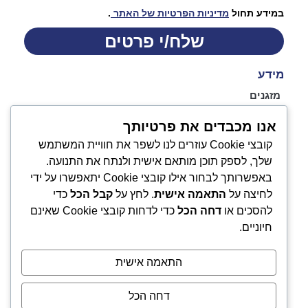
במידע תחול
מדיניות הפרטיות של האתר
.
שלח/י פרטים
מידע
מזגנים
אודות
אנו מכבדים את פרטיותך
התקנת מזגנים
מכירת מזגנים
קובצי Cookie עוזרים לנו לשפר את חוויית המשתמש
מערכות מיני VRF
שלך, לספק תוכן מותאם אישית ולנתח את התנועה.
שירותים נוספים
באפשרותך לבחור אילו קובצי Cookie יתאפשרו על ידי
חימום תת רצפתי
לחיצה על
התאמה אישית
. לחץ על
קבל הכל
כדי
משאבות חום לחימום מים
להסכים או
דחה הכל
כדי לדחות קובצי Cookie שאינם
מידע לרוכש
חיוניים.
גלריה
צור קשר
התאמה אישית
הצהרת נגישות
מדיניות פרטיות
דחה הכל
מפת אתר