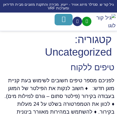
גיל קור ש. סנדלר מיזוג אוויר - ייעוץ, מכירה והתקנת מזגנים מבית תדיראן
ומערכות VRF
משאבות חום לחימום מים
מערכות מיני VRF
חימום תת רצפתי
מידע לרוכש
התקנת מזגנים
מכירת מזגנים
שירותים נוספים
קטגוריה:
Uncategorized
טיפים ללקוח
לפניכם מספר טיפים חשובים לשימוש בעת קניית
מזגן חדש: ♦ חשוב לנקות את הפילטר של המזגן
בעבודה בקירור (פילטר סתום – גורם לנזילות מים).
♦ לכוון את הטמפרטורה בשלט על 24 מעלות
בקירור. ♦ להשתמש במהירות מאוורר בינונית