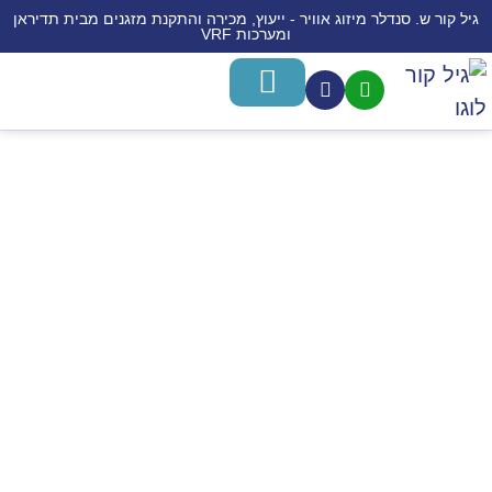
גיל קור ש. סנדלר מיזוג אוויר - ייעוץ, מכירה והתקנת מזגנים מבית תדיראן
ומערכות VRF
משאבות חום לחימום מים
מערכות מיני VRF
חימום תת רצפתי
מידע לרוכש
התקנת מזגנים
מכירת מזגנים
שירותים נוספים
גלריה
עבודות שלנו